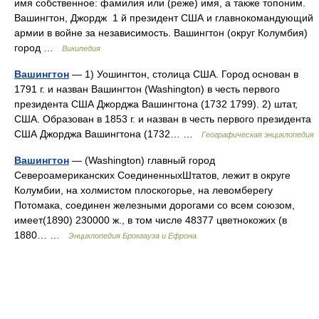
имя собственное: фамилия или (реже) имя, а также топоним.
Вашингтон, Джордж 1 й президент США и главнокомандующий
армии в войне за независимость. Вашингтон (округ Колумбия)
город …
Википедия
Вашингтон
— 1) Уошингтон, столица США. Город основан в
1791 г. и назван Вашингтон (Washington) в честь первого
президента США Джорджа Вашингтона (1732 1799). 2) штат,
США. Образован в 1853 г. и назван в честь первого президента
США Джорджа Вашингтона (1732… …
Географическая энциклопедия
Вашингтон
— (Washington) главный город
Североамериканских СоединенныхШтатов, лежит в округе
Колумбии, на холмистом плоскогорье, на левомберегу
Потомака, соединен железными дорогами со всем союзом,
имеет(1890) 230000 ж., в том числе 48377 цветнокожих (в
1880… …
Энциклопедия Брокгауза и Ефрона