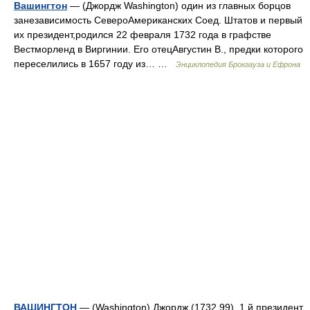
Вашингтон
— (Джордж Washington) один из главных борцов
занезависимость СевероАмериканских Соед. Штатов и первый
их президент,родился 22 февраля 1732 года в графстве
Вестморленд в Виргинии. Его отецАвгустин В., предки которого
переселились в 1657 году из… …
Энциклопедия Брокгауза и Ефрона
ВАШИНГТОН
— (Washington) Джордж (1732 99), 1 й президент