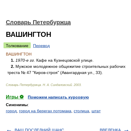
Словарь Петербуржца
ВАШИНГТОН
Толкование
Перевод
ВАШИНГТОН
1.
1970-е гг
. Кафе на Кузнецовской улице.
2.
Мужское молодежное общежитие строительных рабочих
треста № 47 "Киров-строя" (Авангардная ул., 33).
Словарь Петербуржца
.
Н. А. Синдаловский
.
2003
.
Игры ⚽
Поможем написать курсовую
Синонимы
:
город
,
город на берегах потомака
,
столица
,
штат
ВАШ ПОСЛЕДНИЙ ШАНС,
ВВЕДЕНКА