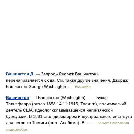
Вашингтон Д.
— Запрос «Джордж Вашингтон»
перенаправляется сюда. Cм. также другие значения. Джордж
Вашингтон George Washington …
Википедия
Вашингтон
— I Вашингтон (Washington) Букер
Тальяферро (около 1858 14.11.1915, Таскиги), политический
деятель США, идеолог складывавшейся негритянской
буржуазии. В 1881 стал директором индустриального института
для негров в Таскиги (штат Алабама). В… …
Большая советская
энциклопедия